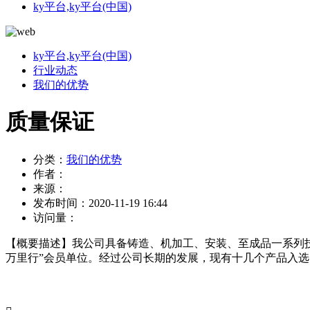
ky平台,ky平台(中国)
ky平台,ky平台(中国)
行业动态
我们的优势
质量保证
分类：
我们的优势
作者：
来源：
发布时间：
2020-11-19 16:44
访问量：
【概要描述】
我公司具备铸造、机加工、安装、至成品一系列
万里行”会员单位。经过公司长期的发展，现有十几个产品入选《