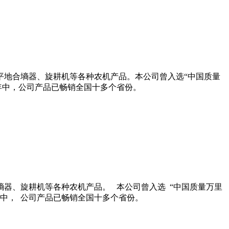
平地合墒器、旋耕机等各种农机产品。本公司曾入选“中国质量
几年中，公司产品已畅销全国十多个省份。
器、旋耕机等各种农机产品。 本公司曾入选 “中国质量万里
录》，在过去的几年中， 公司产品已畅销全国十多个省份。