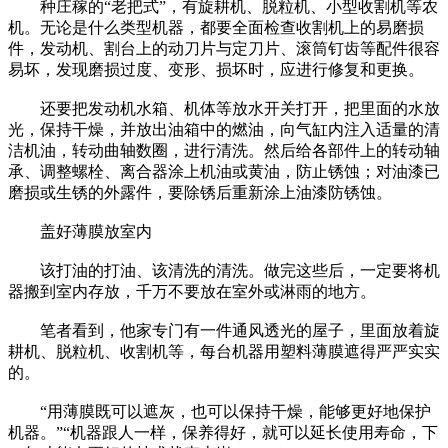
种庄稼的“老把式”，有旋耕机、脱粒机、小型收割机等农
机。无论是什么类型机器，都要全面检查收割机上的易磨损
件，发动机、割台上的动刀片与定刀片、滚筒钉齿等配件很容
易坏，发现磨损过度、变形、损坏时，应进行修复和更换。
还要把发动机水箱、机体等放水开关打开，把里面的水放
光，保持干燥，并放出油箱中的燃油，向气缸内注入适量的清
洁机油，转动曲轴数圈，进行清洗。然后给各部件上的转动轴
承、调整螺栓、离合器涂上机油或黄油，防止锈蚀；对油漆已
磨损或生锈的外露件，要除锈后重新涂上油漆防锈蚀。
盖好薄膜放室内
该打油的打油、该清洗的清洗。做完这些后，一定要将机
器搬到室内存放，千万不要放在室外或淋雨的地方。
笔者看到，他家专门有一件通风透光的屋子，里面放着旋
耕机、脱粒机、收割机等，每台机器用塑料薄膜遮得严严实实
的。
“用薄膜既可以遮灰，也可以保持干燥，能够更好地保护
机器。”“机器跟人一样，保养得好，就可以延长使用寿命，下