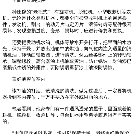
全面检查易损件
种庄稼的“老把式”，有旋耕机、脱粒机、小型收割机等农
机。无论是什么类型机器，都要全面检查收割机上的易磨损
件，发动机、割台上的动刀片与定刀片、滚筒钉齿等配件很容
易坏，发现磨损过度、变形、损坏时，应进行修复和更换。
还要把发动机水箱、机体等放水开关打开，把里面的水放
光，保持干燥，并放出油箱中的燃油，向气缸内注入适量的清
洁机油，转动曲轴数圈，进行清洗。然后给各部件上的转动轴
承、调整螺栓、离合器涂上机油或黄油，防止锈蚀；对油漆已
磨损或生锈的外露件，要除锈后重新涂上油漆防锈蚀。
盖好薄膜放室内
该打油的打油、该清洗的清洗。做完这些后，一定要将机
器搬到室内存放，千万不要放在室外或淋雨的地方。
笔者看到，他家专门有一件通风透光的屋子，里面放着旋
耕机、脱粒机、收割机等，每台机器用塑料薄膜遮得严严实实
的。
“用薄膜既可以遮灰，也可以保持干燥，能够更好地保护