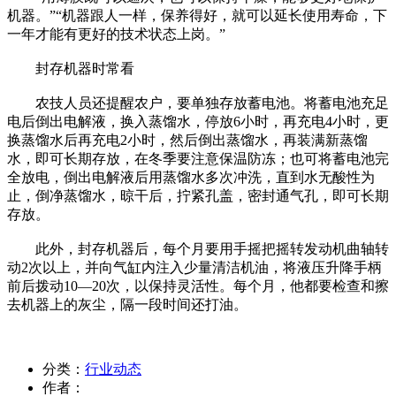
机器。”“机器跟人一样，保养得好，就可以延长使用寿命，下
一年才能有更好的技术状态上岗。”
封存机器时常看
农技人员还提醒农户，要单独存放蓄电池。将蓄电池充足
电后倒出电解液，换入蒸馏水，停放6小时，再充电4小时，更
换蒸馏水后再充电2小时，然后倒出蒸馏水，再装满新蒸馏
水，即可长期存放，在冬季要注意保温防冻；也可将蓄电池完
全放电，倒出电解液后用蒸馏水多次冲洗，直到水无酸性为
止，倒净蒸馏水，晾干后，拧紧孔盖，密封通气孔，即可长期
存放。
此外，封存机器后，每个月要用手摇把摇转发动机曲轴转
动2次以上，并向气缸内注入少量清洁机油，将液压升降手柄
前后拨动10—20次，以保持灵活性。每个月，他都要检查和擦
去机器上的灰尘，隔一段时间还打油。
分类：
行业动态
作者：