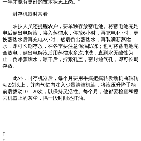
一年才能有更好的技术状态上岗。”
封存机器时常看
农技人员还提醒农户，要单独存放蓄电池。将蓄电池充足
电后倒出电解液，换入蒸馏水，停放6小时，再充电4小时，更
换蒸馏水后再充电2小时，然后倒出蒸馏水，再装满新蒸馏
水，即可长期存放，在冬季要注意保温防冻；也可将蓄电池完
全放电，倒出电解液后用蒸馏水多次冲洗，直到水无酸性为
止，倒净蒸馏水，晾干后，拧紧孔盖，密封通气孔，即可长期
存放。
此外，封存机器后，每个月要用手摇把摇转发动机曲轴转
动2次以上，并向气缸内注入少量清洁机油，将液压升降手柄
前后拨动10—20次，以保持灵活性。每个月，他都要检查和擦
去机器上的灰尘，隔一段时间还打油。
