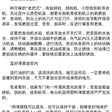
种庄稼的“老把式”，有旋耕机、脱粒机、小型收割机等农
机。无论是什么类型机器，都要全面检查收割机上的易磨损
件，发动机、割台上的动刀片与定刀片、滚筒钉齿等配件很容
易坏，发现磨损过度、变形、损坏时，应进行修复和更换。
还要把发动机水箱、机体等放水开关打开，把里面的水放
光，保持干燥，并放出油箱中的燃油，向气缸内注入适量的清
洁机油，转动曲轴数圈，进行清洗。然后给各部件上的转动轴
承、调整螺栓、离合器涂上机油或黄油，防止锈蚀；对油漆已
磨损或生锈的外露件，要除锈后重新涂上油漆防锈蚀。
盖好薄膜放室内
该打油的打油、该清洗的清洗。做完这些后，一定要将机
器搬到室内存放，千万不要放在室外或淋雨的地方。
笔者看到，他家专门有一件通风透光的屋子，里面放着旋
耕机、脱粒机、收割机等，每台机器用塑料薄膜遮得严严实实
的。
“用薄膜既可以遮灰，也可以保持干燥，能够更好地保护