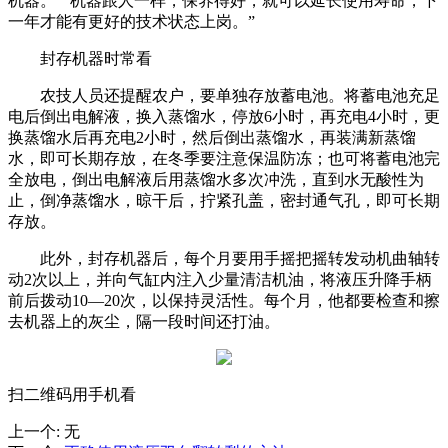
机器。”“机器跟人一样，保养得好，就可以延长使用寿命，下
一年才能有更好的技术状态上岗。”
封存机器时常看
农技人员还提醒农户，要单独存放蓄电池。将蓄电池充足
电后倒出电解液，换入蒸馏水，停放6小时，再充电4小时，更
换蒸馏水后再充电2小时，然后倒出蒸馏水，再装满新蒸馏
水，即可长期存放，在冬季要注意保温防冻；也可将蓄电池完
全放电，倒出电解液后用蒸馏水多次冲洗，直到水无酸性为
止，倒净蒸馏水，晾干后，拧紧孔盖，密封通气孔，即可长期
存放。
此外，封存机器后，每个月要用手摇把摇转发动机曲轴转
动2次以上，并向气缸内注入少量清洁机油，将液压升降手柄
前后拨动10—20次，以保持灵活性。每个月，他都要检查和擦
去机器上的灰尘，隔一段时间还打油。
扫二维码用手机看
上一个
:
无