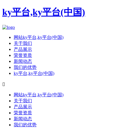
ky平台,ky平台(中国)
网站ky平台,ky平台(中国)
关于我们
产品展示
荣誉资质
新闻动态
我们的优势
ky平台,ky平台(中国)

网站ky平台,ky平台(中国)
关于我们
产品展示
荣誉资质
新闻动态
我们的优势