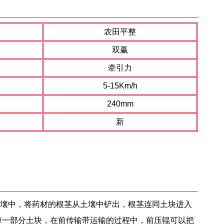
农田平整
双赢
牵引力
5-15Km/h
240mm
新
壤中，将药材的根茎从土壤中铲出，根茎连同土块进入
掉一部分土块，在前传输带运输的过程中，前压辊可以把