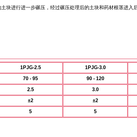
的土块进行进一步碾压，经过碾压处理后的土块和药材根茎进入
1PJG-2.5
1PJG-3.0
70
-
95
90
-
120
2.5
3.0
±
2
±
2
5
5