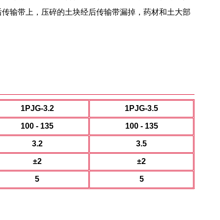
后传输带上，压碎的土块经后传输带漏掉，药材和土大部
1PJG-3.2
1PJG-3.5
100
-
135
100
-
135
3.2
3.5
±
2
±
2
5
5