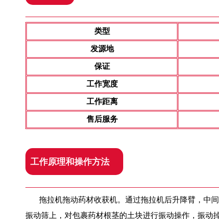
类型
发源地
保证
工作宽度
工作距离
售后服务
工作原理和操作方法
拖拉机拖动药材收获机。通过拖拉机后升降臂，中间拉
振动筛上，对包裹药材根茎的土块进行振动操作，振动