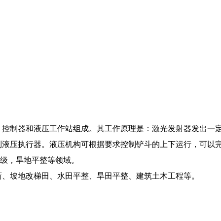
，控制器和液压工作站组成。其工作原理是：激光发射器发出一
制液压执行器。液压机构可根据要求控制铲斗的上下运行，可以
升级，旱地平整等领域。
新、坡地改梯田、水田平整、旱田平整、建筑土木工程等。