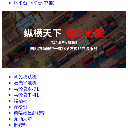
ky平台,ky平台(中国)
黄芪收获机
激光平地机
马铃薯杀秧机
马铃薯中耕机
驱动耙
深松机
调幅液压翻转犁
无墒大犁
翻转犁